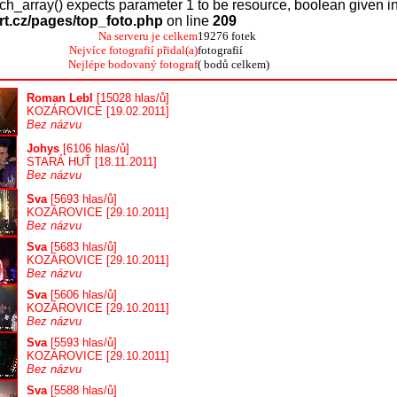
tch_array() expects parameter 1 to be resource, boolean given i
rt.cz/pages/top_foto.php
on line
209
Na serveru je celkem
19276 fotek
Nejvíce fotografií přidal(a)
fotografií
Nejlépe bodovaný fotograf
( bodů celkem)
Roman Lebl
[15028 hlas/ů]
KOZÁROVICE [19.02.2011]
Bez názvu
Johys
[6106 hlas/ů]
STARÁ HUŤ [18.11.2011]
Bez názvu
Sva
[5693 hlas/ů]
KOZÁROVICE [29.10.2011]
Bez názvu
Sva
[5683 hlas/ů]
KOZÁROVICE [29.10.2011]
Bez názvu
Sva
[5606 hlas/ů]
KOZÁROVICE [29.10.2011]
Bez názvu
Sva
[5593 hlas/ů]
KOZÁROVICE [29.10.2011]
Bez názvu
Sva
[5588 hlas/ů]