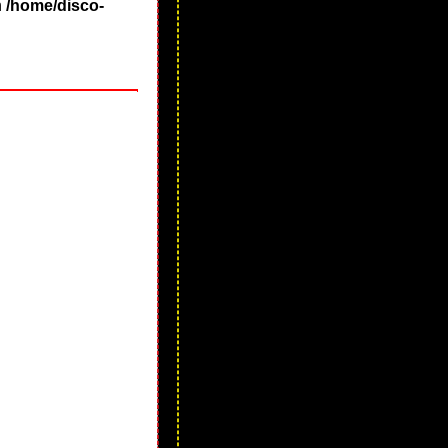
n
/home/disco-