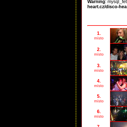
Warning
: mysql_fe
heart.cz/disco-hea
1.
místo
2.
místo
3.
místo
4.
místo
5.
místo
6.
místo
7.