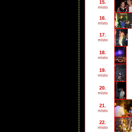
15.
místo
16.
místo
17.
místo
18.
místo
19.
místo
20.
místo
21.
místo
22.
místo