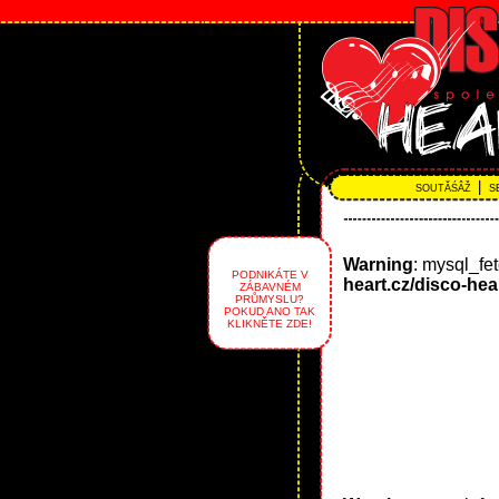
|
SOUTĂŚÂŽ
S
Warning
: mysql_fe
PODNIKÁTE V
heart.cz/disco-hea
ZÁBAVNÉM
PRŮMYSLU?
POKUD ANO TAK
KLIKNĚTE ZDE!