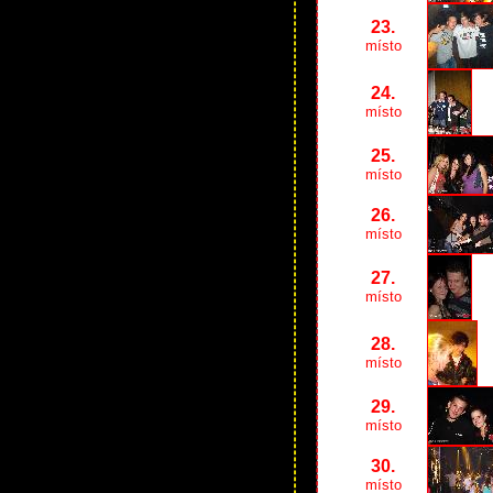
23.
místo
24.
místo
25.
místo
26.
místo
27.
místo
28.
místo
29.
místo
30.
místo