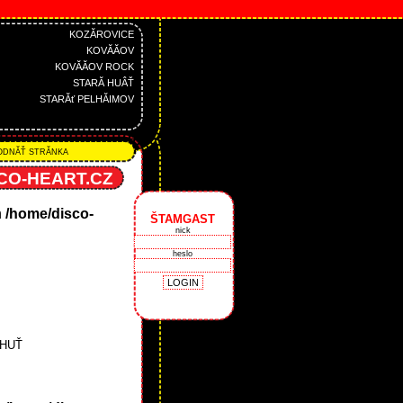
KOZĂROVICE
KOVĂĂOV
KOVĂĂOV ROCK
STARĂ HUÂŤ
STARĂť PELHĂIMOV
DNĂŤ STRĂNKA
CO-HEART.CZ
n
/home/disco-
ŠTAMGAST
nick
heslo
 HUŤ