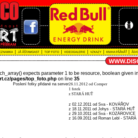
|
|
|
|
|
|
EZNAMKA
JĂ ÂŠTAMGAST
TOP FOTO
VIDEOGALERIE
VZKAZY
KNIHA PĂĂNĂŤ
ĂšVO
WWW.DIS
tch_array() expects parameter 1 to be resource, boolean given i
rt.cz/pages/top_foto.php
on line
35
Poslení fotky přidané na server
26.11.2012 od Comper
1 fotek
z STARÁ HUŤ
z 02.12.2011 od Sva - KOVÁŘOV
z 18.11.2011 od Johys - STARÁ HUŤ
z 29.10.2011 od Sva - KOZÁROVICE
z 16.09.2011 od Roman Lebl - STARÁ