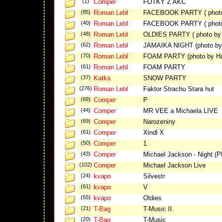
(1)
Comper
FOTKY Z AKC
(85)
Roman Lebl
FACEBOOK PARTY ( photo 
(40)
Roman Lebl
FACEBOOK PARTY ( photo 
(48)
Roman Lebl
OLDIES PARTY ( photo by 
(62)
Roman Lebl
JAMAIKA NIGHT (photo by
(70)
Roman Lebl
FOAM PARTY (photo by Ha
(61)
Roman Lebl
FOAM PARTY
(37)
Katka
SNOW PARTY
(276)
Roman Lebl
Faktor Strachu Stara hut
(69)
Comper
P
(44)
Comper
MR VEE a Michaela LIVE
(69)
Comper
Narozeniny
(61)
Comper
Xindl X
(50)
Comper
1.
(43)
Comper
Michael Jackson - Night (P
(102)
Comper
Michael Jackson Live
(24)
kvapo
Silvestr
(61)
kvapo
V
(55)
kvapo
Oldies
(21)
T-Bag
T-Music II.
(20)
T-Bag
T-Music