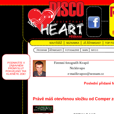
|
|
|
SOUTĂŚÂŽ
SEZNAMKA
JĂ ÂŠTAMGAST
TOP F
|
|
|
|
PROGRAM
ÂŠTAMGASTI
FOTOGALERIE
MAPA
INFO O
Firemní fotograf
Ji Kvapil
PODNIKÁTE V
ZÁBAVNÉM
Nick
kvapo
PRŮMYSLU?
POKUD ANO TAK
e-mail
kvapoo@seznam.cz
KLIKNĚTE ZDE!
Poslední přidané f
Právě máš otevřenou složku od Comper z
...