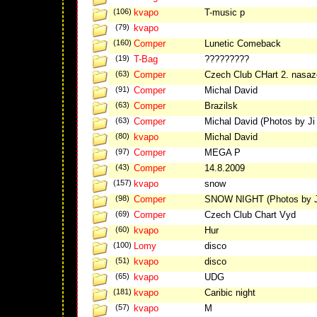
(106)
kvapo
T-music p
(79)
kvapo
(160)
Comper
Lunetic Comeback
(19)
T-Bag
?????????
(63)
Comper
Czech Club CHart 2. nasa
(91)
Comper
Michal David
(63)
Comper
Brazilsk
(63)
Comper
Michal David (Photos by Ji
(80)
kvapo
Michal David
(97)
Comper
MEGA P
(43)
Comper
14.8.2009
(157)
kvapo
snow
(98)
Comper
SNOW NIGHT (Photos by J
(69)
Comper
Czech Club Chart Vyd
(60)
kvapo
Hur
(100)
Lomy
disco
(51)
kvapo
disco
(65)
kvapo
UDG
(181)
kvapo
Caribic night
(57)
kvapo
M