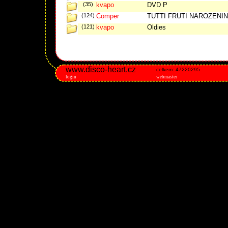
(35)
kvapo
DVD P
(124)
Comper
TUTTI FRUTI NAROZENINY (
(121)
kvapo
Oldies
www.disco-heart.cz
celkem: 47220295
login
webmaster