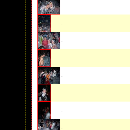
...
...
...
...
...
...
...
...