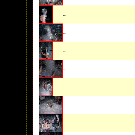
...
...
...
...
...
...
...