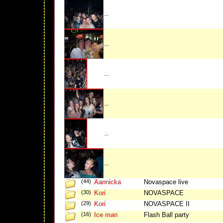
...
...
...
...
...
...
(44)
Aannicka
Novaspace live
(30)
Kori
NOVASPACE
(29)
Kori
NOVASPACE II
(16)
Ice man
Flash Ball party