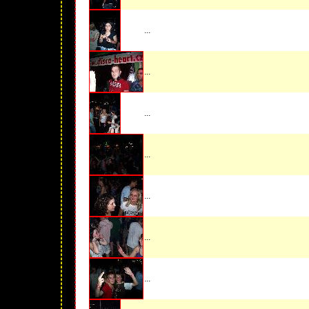
...
...
...
...
...
...
...