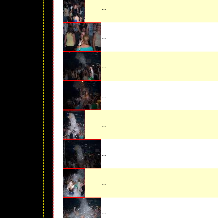
...
...
...
...
...
...
...
...