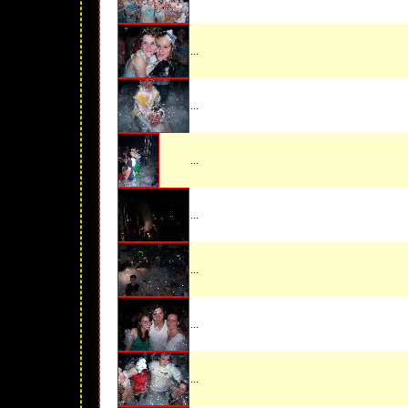
...
...
...
...
...
...
...