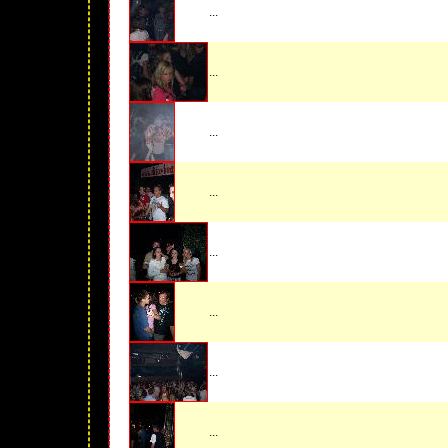
...
...
...
...
...
...
...
...