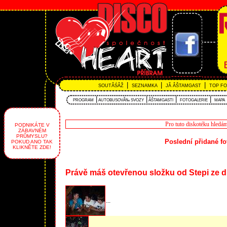
|
|
|
SOUTĂŚÂŽ
SEZNAMKA
JĂ ÂŠTAMGAST
TOP F
|
|
|
|
PROGRAM
AUTOBUSOVĂ‰ SVOZY
ÂŠTAMGASTI
FOTOGALERIE
MAPA
Pro tuto diskotéku hledám
PODNIKÁTE V
ZÁBAVNÉM
PRŮMYSLU?
Poslední přidané fo
POKUD ANO TAK
KLIKNĚTE ZDE!
Právě máš otevřenou složku od Stepi ze d
...