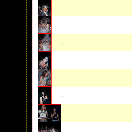
...
...
...
...
...
...
...
...