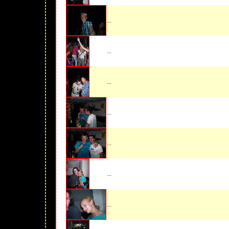
...
...
...
...
...
...
...