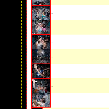
...
...
...
...
...
...
...