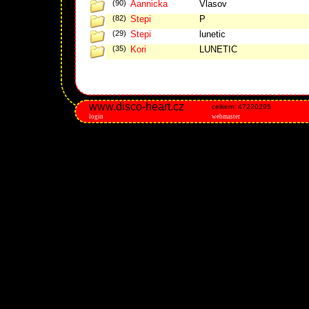
(90)
Aannicka
Vlasov
(82)
Stepi
P
(29)
Stepi
lunetic
(35)
Kori
LUNETIC
www.disco-heart.cz
celkem: 47220295
login
webmaster