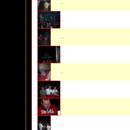
...
...
...
...
...
...
...
...