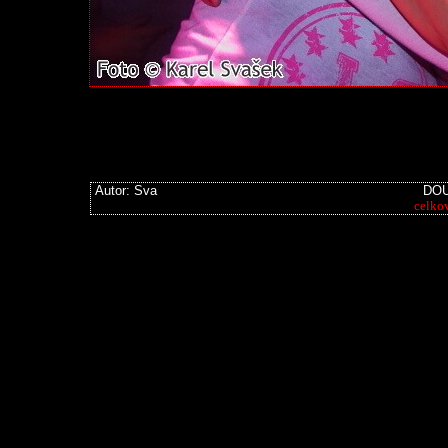
Autor: Sva
DOU
celko