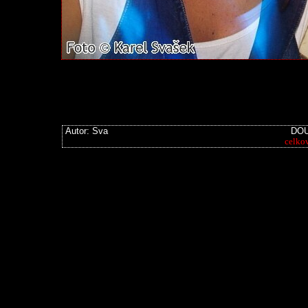
Autor: Sva
DOU
celko